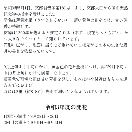
昭和9年5月1日、文部省告示第181号により、文部大臣から国の天然
記念物の指定を受けました。
学名は薄黄木犀（うすきもくせい）。薄い黄色の花をつけ、甘い芳
香が特徴です。
樹齢は1200年を越えると推定される巨木で、現在もっとも古く、か
つ大きなモクセイとして知られています。
円形に広がり、地面に届くほど垂れている枝先がこの木の生きた歳
月の長さを物語っています。
9月上旬より中旬にかけ、黄金色の花を全枝につけ、再び9月下旬よ
り10月上旬にかけて満開になります。
薄黄色で可憐な花は甘い芳香を発し、それは神社付近はもちろん遠
方までにおよび、
時には2里（約8キロ）先まで届いたと伝えられています。
令和3年度の開花
1回目の満開：8月22日～26日
2回目の満開：9月9日～9月14日