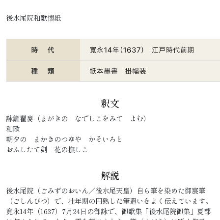
後水尾院和歌懐紙
釈文
詠籬瞿麥（まがきの なでしこをみて よむ）
和歌
朝夕の まかきのつゆや かそいろと
おふしたて剣 花の撫しこ
解説
後水尾院（ごみずのおいん／後水尾天皇）自ら筆を染めた御宸筆
（ごしんぴつ）で、壮年期の円熟した筆遣いをよく伝えています。
寛永14年（1637）7月24日の御詠で、御歌集「後水尾院御集」夏部