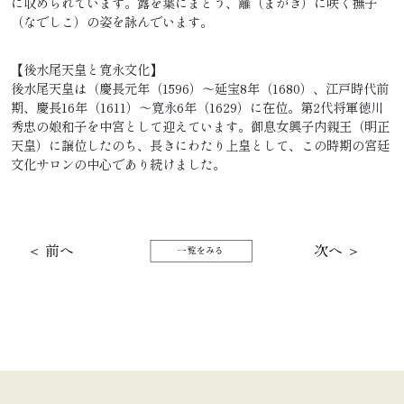
に収められています。露を葉にまとう、籬（まがき）に咲く撫子
（なでしこ）の姿を詠んでいます。
【後水尾天皇と寛永文化】
後水尾天皇は（慶長元年（1596）～延宝8年（1680）、江戸時代前
期、慶長16年（1611）～寛永6年（1629）に在位。第2代将軍徳川
秀忠の娘和子を中宮として迎えています。御息女興子内親王（明正
天皇）に譲位したのち、長きにわたり上皇として、この時期の宮廷
文化サロンの中心であり続けました。
＜
前へ
次へ
＞