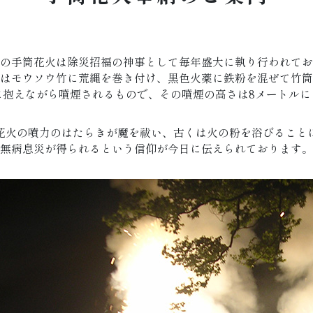
の手筒花火は除災招福の神事として毎年盛大に執り行われてお
はモウソウ竹に荒縄を巻き付け、黒色火薬に鉄粉を混ぜて竹筒
に抱えながら噴煙されるもので、その噴煙の高さは8メートルに
花火の噴力のはたらきが魔を祓い、古くは火の粉を浴びること
無病息災が得られるという信仰が今日に伝えられております。