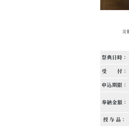
災
祭典日時
：
受 付
：
申込期限
：
奉納金額
：
授 与 品
：