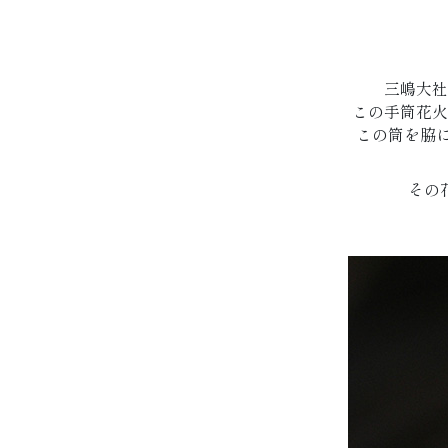
三嶋大社
この手筒花火
この筒を脇
その